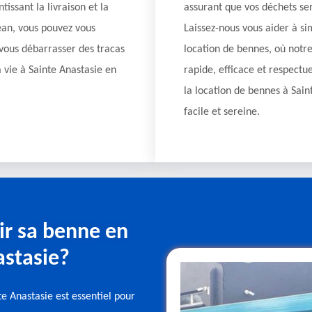
tissant la livraison et la
assurant que vos déchets se
ean, vous pouvez vous
Laissez-nous vous aider à si
t vous débarrasser des tracas
location de bennes, où notre 
a vie à Sainte Anastasie en
rapide, efficace et respect
la location de bennes à Sain
facile et sereine.
r sa benne en
astasie?
te Anastasie est essentiel pour