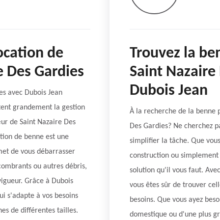
ocation de
Trouvez la be
e Des Gardies
Saint Nazaire
Dubois Jean
es avec Dubois Jean
tent grandement la gestion
À la recherche de la benne p
œur de Saint Nazaire Des
Des Gardies? Ne cherchez pas
ation de benne est une
simplifier la tâche. Que vou
rmet de vous débarrasser
construction ou simplement 
combrants ou autres débris,
solution qu'il vous faut. Av
vigueur. Grâce à Dubois
vous êtes sûr de trouver ce
qui s'adapte à vos besoins
besoins. Que vous ayez beso
s de différentes tailles.
domestique ou d'une plus gr