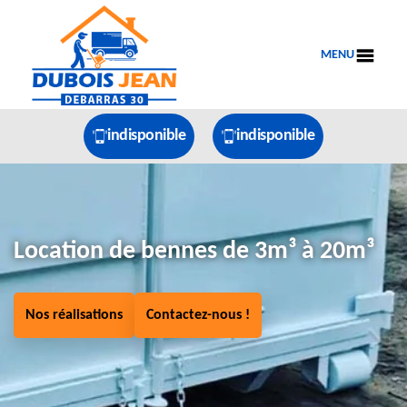
MENU
indisponible
indisponible
Location de bennes de 3m³ à 20m³
Nos réalisations
Contactez-nous !