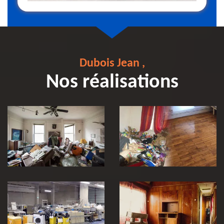
Dubois Jean ,
Nos réalisations
Débarras et
Entreprise de
nettoyage après
débarras 30
décès 30
Vidage et
débarras
entreprise et
locaux industriel
Débarras de
30
maison 30