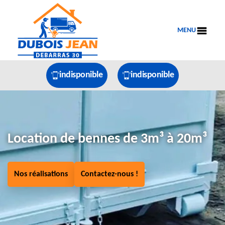
MENU
indisponible
indisponible
Location de bennes de 3m³ à 20m³
Nos réalisations
Contactez-nous !