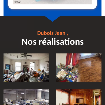
Dubois Jean ,
Nos réalisations
Débarras et
Entreprise de
nettoyage après
débarras 30
décès 30
Vidage et
débarras
entreprise et
locaux industriel
Débarras de