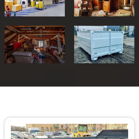
30
maison 30
Débarras de
grenier et cave
Location de benne
30
30