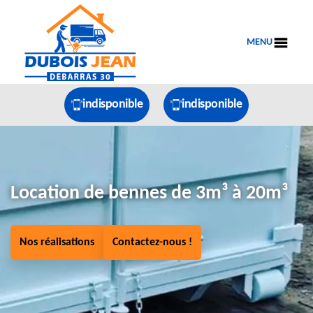
MENU
indisponible
indisponible
Location de bennes de 3m³ à 20m³
Nos réalisations
Contactez-nous !