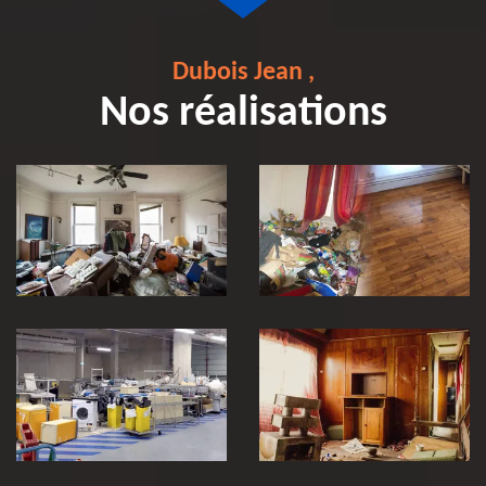
Dubois Jean ,
Nos réalisations
Débarras et
Entreprise de
nettoyage après
débarras 30
décès 30
Vidage et
débarras
entreprise et
locaux industriel
Débarras de
30
maison 30