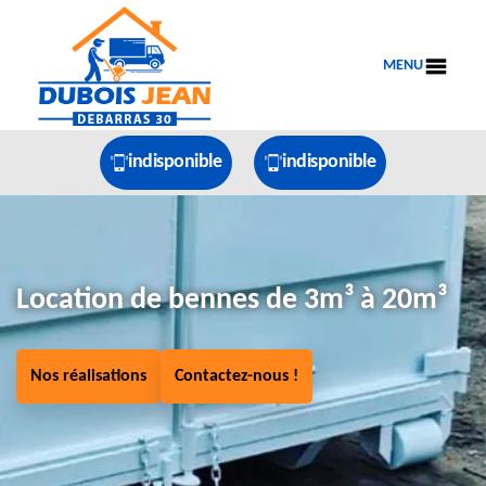
MENU
indisponible
indisponible
Location de bennes de 3m³ à 20m³
Nos réalisations
Contactez-nous !