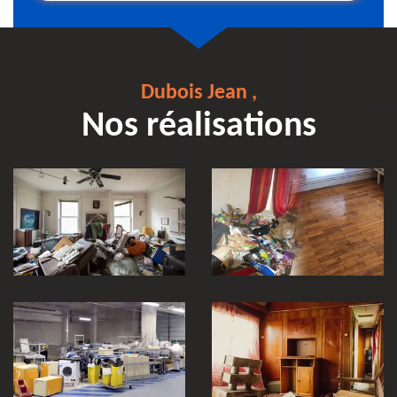
Dubois Jean ,
Nos réalisations
Débarras et
Entreprise de
nettoyage après
débarras 30
décès 30
Vidage et
débarras
entreprise et
locaux industriel
Débarras de
30
maison 30