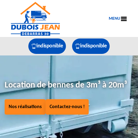
MENU
indisponible
indisponible
Location de bennes de 3m³ à 20m³
Nos réalisations
Contactez-nous !