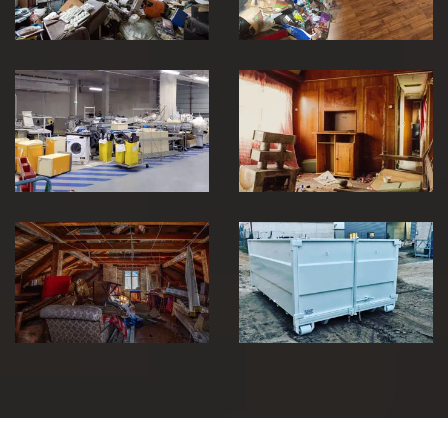
Vidage et
débarras
entreprise et
locaux industriel
Débarras de
30
maison 30
Débarras de
grenier et cave
Location de benne
30
30