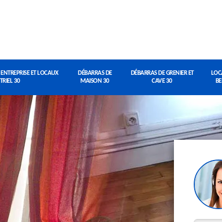
 ENTREPRISE ET LOCAUX
DÉBARRAS DE
DÉBARRAS DE GRENIER ET
LOC
TRIEL 30
MAISON 30
CAVE 30
BE