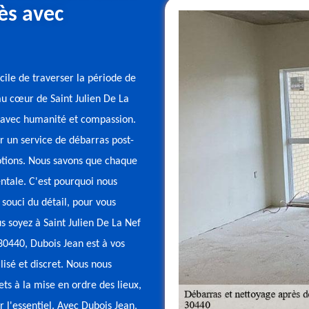
ès avec
cile de traverser la période de
 au cœur de Saint Julien De La
r avec humanité et compassion.
r un service de débarras post-
otions. Nous savons que chaque
entale. C'est pourquoi nous
 souci du détail, pour vous
s soyez à Saint Julien De La Nef
 30440, Dubois Jean est à vos
lisé et discret. Nous nous
ets à la mise en ordre des lieux,
 l'essentiel. Avec Dubois Jean,