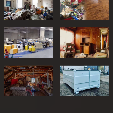
Entreprise de
nettoyage après
débarras 30
décès 30
Vidage et
débarras
entreprise et
locaux industriel
Débarras de
30
maison 30
Débarras de
grenier et cave
Location de benne
30
30