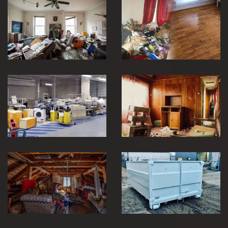
Débarras et
Entreprise de
nettoyage après
débarras 30
décès 30
Vidage et
débarras
entreprise et
locaux industriel
Débarras de
30
maison 30
Débarras de
grenier et cave
Location de benne
30
30